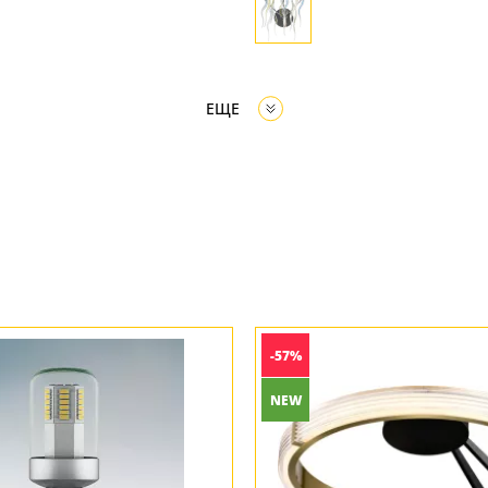
ЕЩЕ
-57%
NEW