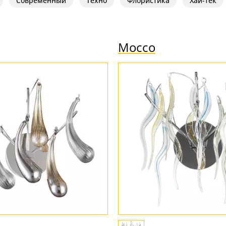
Современный
Техно
Флористика
Хай-тек
Mocco