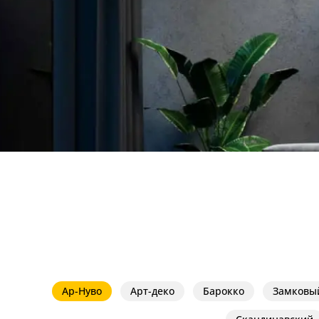
Доставка и оплата
Гарантия
Возврат
Отзывы
Установка
Дизайнерам
Бренды
Контакты
Ар-Нуво
Арт-деко
Барокко
Замковы