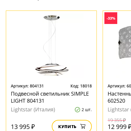
-33%
Ваш регион:
Москва
+7 (800) 775-63-32
Артикул: 804131
Код: 18018
Артикул: 6
- бесплатно по России
Подвесной светильник SIMPLE
Настенн
+7 (495) 255-03-21
- бесплатная доставка
LIGHT 804131
602520
Lightstar (Италия)
Lightstar
2 шт.
19 355 ₽
13 995 ₽
12 999 
КУПИТЬ