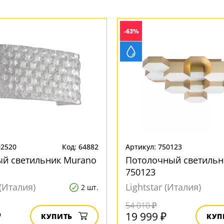
-63%
02520
Код: 64882
Артикул: 750123
ый светильник Murano
Потолочный светильн
750123
 (Италия)
Lightstar (Италия)
2 шт.
54 010 ₽
₽
19 999 ₽
КУПИТЬ
КУП