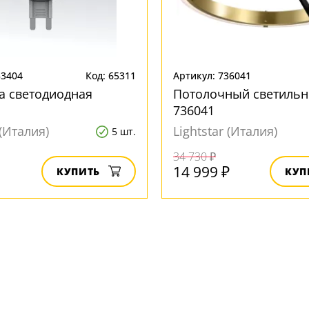
33404
Код: 65311
Артикул: 736041
а светодиодная
Потолочный светильн
736041
 (Италия)
Lightstar (Италия)
5 шт.
34 730 ₽
14 999 ₽
КУПИТЬ
КУП