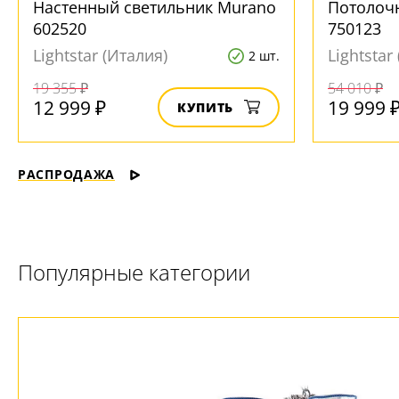
Настенный светильник Murano
Потолоч
602520
750123
Lightstar (Италия)
Lightstar
2 шт.
19 355 ₽
54 010 ₽
12 999 ₽
19 999 
КУПИТЬ
РАСПРОДАЖА
Популярные категории