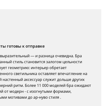
нты готовы к отправке
 выразительный — и разница очевидна. Бра
анный стиль становится залогом цельности
рует геометрию: интерьер обретает
енного светильника оставляет впечатление на
й настенный аксессуар служит дольше других
черний ритм. Более 11 000 моделей бра ожидают
й от модерн - с изогнутыми формами,
ми мотивами до ар-нуво стиля .