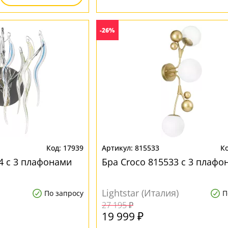
-26%
17939
815533
4 с 3 плафонами
Бра Croco 815533 с 3 плафо
Lightstar (Италия)
По запросу
П
27 195 ₽
19 999 ₽