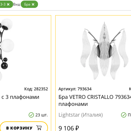
Прозрачные
3-3
Вид:
Бра
Хром
Черные
282352
793634
7 с 3 плафонами
Бра VETRO CRISTALLO 793634
плафонами
Lightstar (Италия)
23 шт.
П
9 106 ₽
В КОРЗИНУ