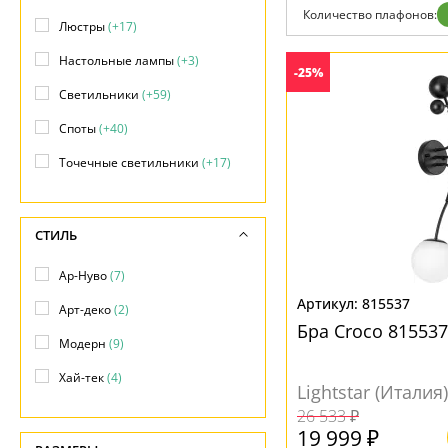
Количество плафонов:
Доставка и оплата
Люстры
(+17)
Гарантия
Возврат
Настольные лампы
(+3)
-25%
Отзывы
Установка
Светильники
(+59)
Дизайнерам
Споты
(+40)
Бренды
Контакты
Точечные светильники
(+17)
СТИЛЬ
Ар-Нуво
(7)
815537
Арт-деко
(2)
Бра Croco 81553
Модерн
(9)
Хай-тек
(4)
Lightstar (Италия)
26 533 ₽
19 999 ₽