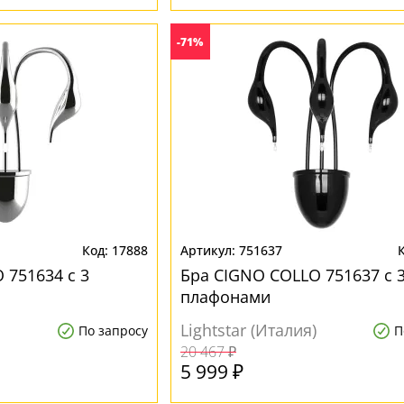
-71%
17888
751637
 751634 с 3
Бра CIGNO COLLO 751637 с 
плафонами
Lightstar (Италия)
По запросу
П
20 467 ₽
5 999 ₽