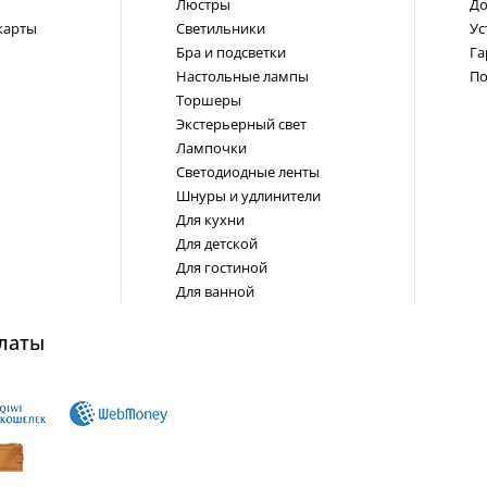
Люстры
До
карты
Светильники
Ус
Бра и подсветки
Га
Настольные лампы
По
Торшеры
Экстерьерный свет
Лампочки
Светодиодные ленты
Шнуры и удлинители
Для кухни
Для детской
Для гостиной
Для ванной
латы