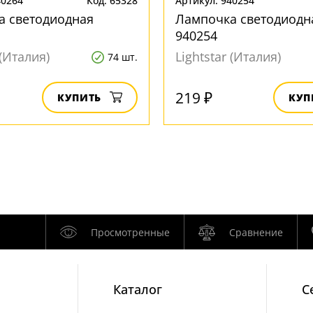
40264
Код: 65328
Артикул: 940254
а светодиодная
Лампочка светодиодн
940254
 (Италия)
Lightstar (Италия)
74 шт.
219 ₽
КУПИТЬ
КУП
Просмотренные
Сравнение
Каталог
С