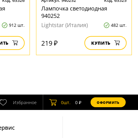
Код: 65326
Артикул: 940252
Код: 65325
ая
Лампочка светодиодная
940252
Lightstar (Италия)
912 шт.
482 шт.
219 ₽
ИТЬ
КУПИТЬ
Избранное
0
шт.
0
₽
ОФОРМИТЬ
ервис