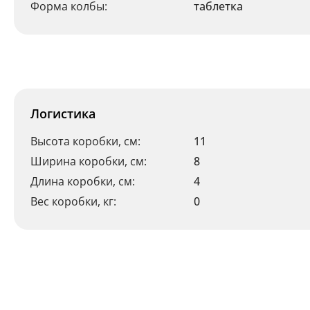
Форма колбы:
таблетка
Логистика
Высота коробки, см:
11
Ширина коробки, см:
8
Длина коробки, см:
4
Вес коробки, кг:
0
Ваш регион:
Москва
+7 (800) 775-63-32
- бесплатно по России
+7 (495) 255-03-21
- бесплатная доставка