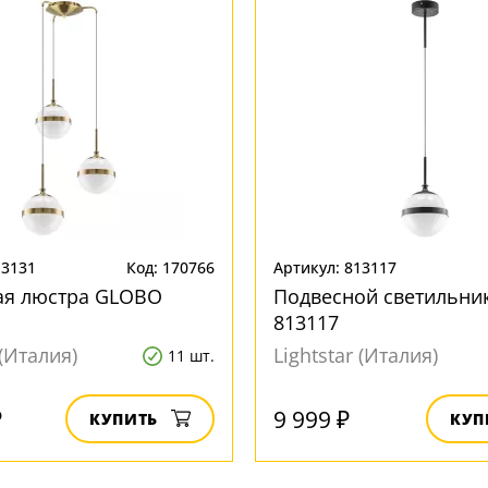
13131
Код: 170766
Артикул: 813117
ая люстра GLOBO
Подвесной светильни
813117
 (Италия)
Lightstar (Италия)
11 шт.
₽
9 999 ₽
КУПИТЬ
КУП