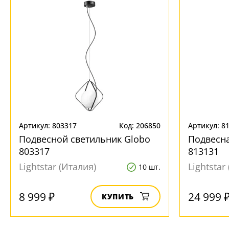
Артикул: 803317
Код: 206850
Артикул: 8
Подвесной светильник Globo
Подвесн
803317
813131
Lightstar (Италия)
Lightstar
10 шт.
8 999 ₽
24 999 
КУПИТЬ