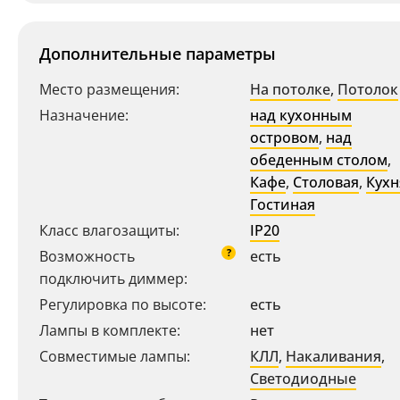
Дополнительные параметры
Место размещения:
На потолке
,
Потолок
Назначение:
над кухонным
островом
,
над
обеденным столом
,
Кафе
,
Столовая
,
Кухн
Гостиная
Класс влагозащиты:
IP20
Ваш регион:
Москва
?
Возможность
есть
+7 (800) 775-63-32
- бесплатно по России
подключить диммер:
+7 (495) 255-03-21
- бесплатная доставка
Регулировка по высоте:
есть
Лампы в комплекте:
нет
Совместимые лампы:
КЛЛ
,
Накаливания
,
Светодиодные