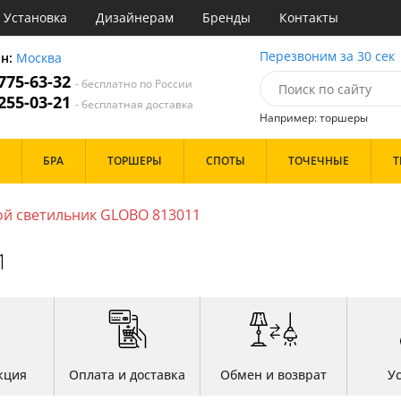
Установка
Дизайнерам
Бренды
Контакты
ы
Перезвоним за 30 сек
он:
Москва
 775-63-32
- бесплатно по России
атегории
 255-03-21
- бесплатная доставка
Например: торшеры
Стиль
Назначение
Дизайн/Форма
БРА
ТОРШЕРЫ
СПОТЫ
ТОЧЕЧНЫЕ
Т
деко
Гостиная
Шары
ссический
Кабинет
т
Кафе
й светильник GLOBO 813011
Особенности
толков
имализм
Коридор и прихожая
ерн
Кухня
1
ндинавский
Офис
ременный
Прихожая
Бренд
ристика
Спальня
тек
Цвет
Белые
кция
Оплата и доставка
Обмен и возврат
У
Бронза
Золото