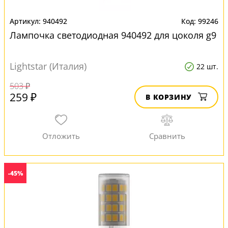
940492
99246
Лампочка светодиодная 940492 для цоколя g9
Lightstar (Италия)
22 шт.
503 ₽
259 ₽
В КОРЗИНУ
-45%