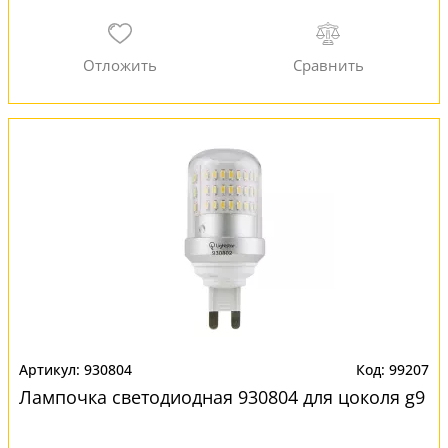
930804
99207
Лампочка светодиодная 930804 для цоколя g9