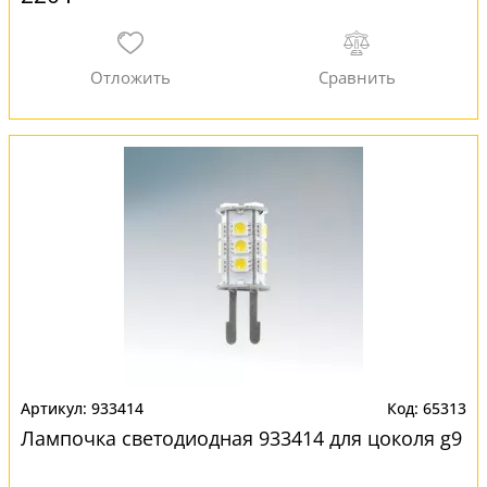
933414
65313
Лампочка светодиодная 933414 для цоколя g9