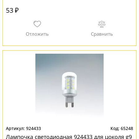
53 ₽
924433
65248
Лампочка светодиодная 924433 для цоколя g9