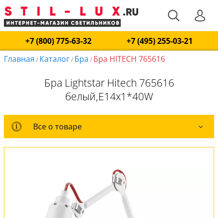
+7 (800) 775-63-32
+7 (495) 255-03-21
Главная
Каталог
Бра
Бра HITECH 765616
/
/
/
Бра Lightstar Hitech 765616
белый,E14x1*40W
Все о товаре
Все о товаре
Комплект лампочек
Вся коллекция