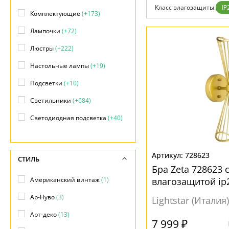
Класс влагозащиты:
IP
Доставка и оплата
Комплектующие
(+173)
Гарантия
Возврат
Лампочки
(+72)
Отзывы
Установка
Люстры
(+222)
Дизайнерам
Настольные лампы
(+19)
Бренды
Контакты
Подсветки
(+10)
Светильники
(+684)
Светодиодная подсветка
(+40)
Споты
(+156)
Торшеры
(+10)
728623
СТИЛЬ
Бра Zeta 728623 
Точечные светильники
(+654)
Американский винтаж
(1)
влагозащитой ip
Трековые системы
(+576)
Ар-Нуво
(3)
Lightstar (Италия)
Арт-деко
(13)
7 999 ₽