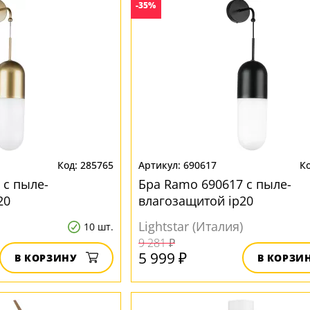
-35%
285765
690617
 с пыле-
Бра Ramo 690617 с пыле-
20
влагозащитой ip20
Lightstar (Италия)
10 шт.
9 281 ₽
5 999 ₽
В КОРЗИНУ
В КОРЗИ