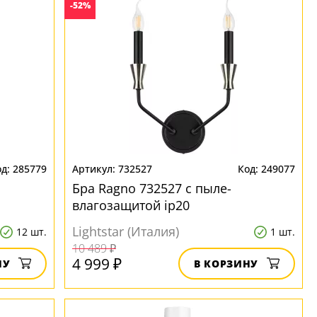
-52%
285779
732527
249077
Бра Ragno 732527 с пыле-
влагозащитой ip20
Lightstar (Италия)
12 шт.
1 шт.
10 489 ₽
4 999 ₽
НУ
В КОРЗИНУ