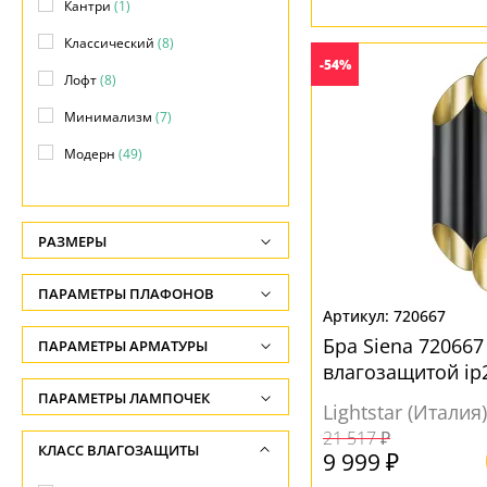
Кантри
(1)
Классический
(8)
-54%
Лофт
(8)
Минимализм
(7)
Модерн
(49)
Скандинавский
(4)
Современный
(50)
РАЗМЕРЫ
Флористика
(1)
Высота, см
ПАРАМЕТРЫ ПЛАФОНОВ
Хай-тек
(8)
-
720667
ФОРМА ПЛАФОНА
Бра Siena 720667
ПАРАМЕТРЫ АРМАТУРЫ
Глубина, см
влагозащитой ip
-
Декоративный
(20)
ЦВЕТ АРМАТУРЫ
ПАРАМЕТРЫ ЛАМПОЧЕК
Lightstar (Италия)
Ширина, см
Конус
(9)
Количество ламп
21 517 ₽
Белый
(15)
КЛАСС ВЛАГОЗАЩИТЫ
-
9 999 ₽
Круг
(1)
-
Бронза
(2)