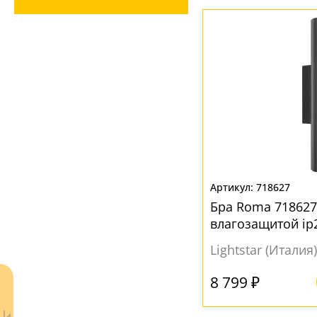
Зеркальный
(1)
Вниз
(55)
Матовый
(29)
Полированный
(2)
МАТЕРИАЛ
Без плафона
(2)
Металл
(30)
Пластик
(1)
Стекло
(45)
Текстиль
(1)
718627
Бра Roma 718627
Ткань
(2)
влагозащитой ip
Хрусталь
(1)
Lightstar (Италия)
ЦВЕТ ПЛАФОНОВ
8 799 ₽
Белый
(32)