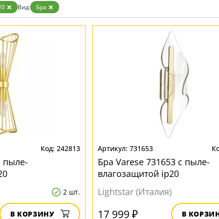
Прозрачные
20
Вид:
Бра
Хром
Черные
242813
731653
с пыле-
Бра Varese 731653 с пыле-
20
влагозащитой ip20
Lightstar (Италия)
2 шт.
17 999 ₽
В КОРЗИНУ
В КОРЗИ