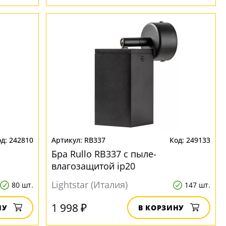
242810
RB337
249133
Бра Rullo RB337 с пыле-
влагозащитой ip20
Lightstar (Италия)
80 шт.
147 шт.
1 998 ₽
НУ
В КОРЗИНУ