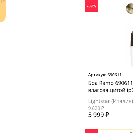
Бронза
(2)
-39%
Голубой
(1)
Дымчатый
(1)
Желтый
(8)
Золото
(2)
Кофейный
(2)
Матовый
(4)
Патина
(1)
690611
Ваш регион:
Москва
Бра Ramo 690611
Прозрачный
(26)
+7 (800) 775-63-32
- бесплатно по России
влагозащитой ip
Розовый
(1)
+7 (495) 255-03-21
- бесплатная доставка
Lightstar (Италия)
Серебро
(1)
9 828 ₽
5 999 ₽
Серый
(4)
Хром
(1)