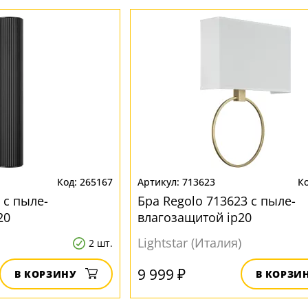
265167
713623
 с пыле-
Бра Regolo 713623 с пыле-
20
влагозащитой ip20
Lightstar (Италия)
2 шт.
9 999 ₽
В КОРЗИНУ
В КОРЗИ