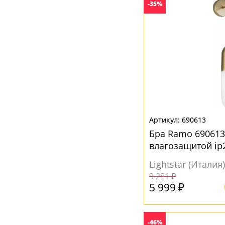
Черный
(14)
-35%
Шампань
(2)
Янтарный
(1)
690613
Бра Ramo 690613
влагозащитой ip
Lightstar (Италия)
9 281 ₽
5 999 ₽
-46%