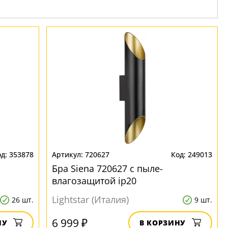
353878
720627
249013
Бра Siena 720627 с пыле-
влагозащитой ip20
Lightstar (Италия)
26 шт.
9 шт.
6 999 ₽
НУ
В КОРЗИНУ