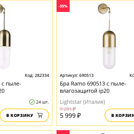
-35%
282334
690513
 с пыле-
Бра Ramo 690513 с пыле-
20
влагозащитой ip20
Lightstar (Италия)
24 шт.
9 281 ₽
5 999 ₽
В КОРЗИНУ
В КОРЗИ