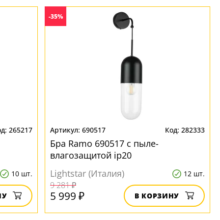
-35%
265217
690517
282333
Бра Ramo 690517 с пыле-
влагозащитой ip20
Lightstar (Италия)
10 шт.
12 шт.
9 281 ₽
5 999 ₽
НУ
В КОРЗИНУ