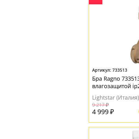
733513
Бра Ragno 733513
влагозащитой ip
Lightstar (Италия)
9 217 ₽
4 999 ₽