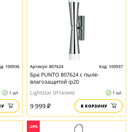
100936
807624
100937
Бра PUNTO 807624 с пыле-
влагозащитой ip20
Lightstar (Италия)
1 шт.
1 шт.
9 999 ₽
НУ
В КОРЗИНУ
-24%