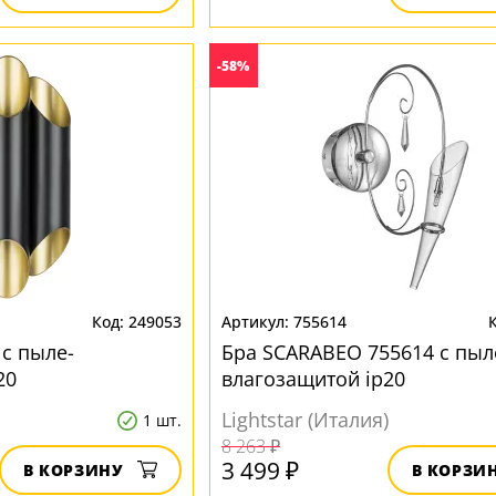
-58%
249053
755614
 с пыле-
Бра SCARABEO 755614 с пыл
20
влагозащитой ip20
Lightstar (Италия)
1 шт.
8 263 ₽
3 499 ₽
В КОРЗИНУ
В КОРЗИ