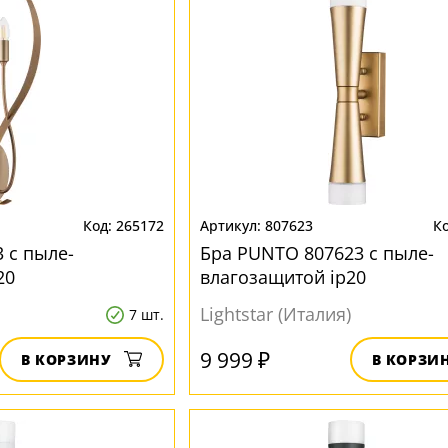
265172
807623
 с пыле-
Бра PUNTO 807623 с пыле-
20
влагозащитой ip20
Lightstar (Италия)
7 шт.
9 999 ₽
В КОРЗИНУ
В КОРЗИ