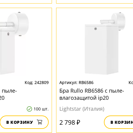
242809
RB6586
с пыле-
Бра Rullo RB6586 с пыле-
20
влагозащитой ip20
Lightstar (Италия)
100 шт.
2 798 ₽
В КОРЗИНУ
В КОРЗИ