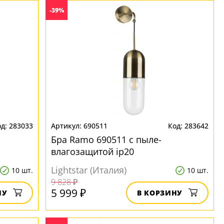
-39%
283033
690511
283642
Бра Ramo 690511 с пыле-
влагозащитой ip20
Lightstar (Италия)
10 шт.
10 шт.
9 828 ₽
5 999 ₽
НУ
В КОРЗИНУ