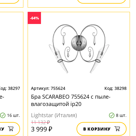
-64%
38297
755624
38298
е-
Бра SCARABEO 755624 с пыле-
влагозащитой ip20
Lightstar (Италия)
16 шт.
8 шт.
11 132 ₽
3 999 ₽
НУ
В КОРЗИНУ