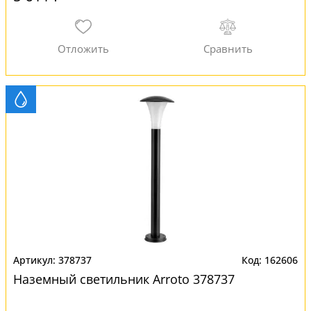
378737
162606
Наземный светильник Arroto 378737