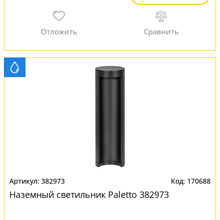
382973
170688
Наземный светильник Paletto 382973