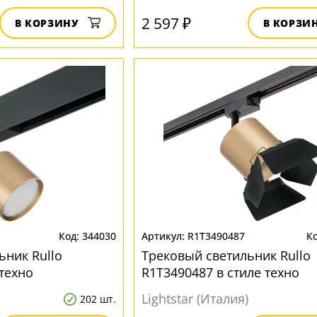
2 597 ₽
В КОРЗИНУ
В КОРЗИ
344030
R1T3490487
ьник Rullo
Трековый светильник Rullo
техно
R1T3490487 в стиле техно
Lightstar (Италия)
202 шт.