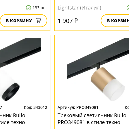
Lightstar (Италия)
133 шт.
1 907 ₽
В КОРЗИНУ
В КОРЗИ
7
343012
PRO349081
ьник Rullo
Трековый светильник Rullo
тиле техно
PRO349081 в стиле техно