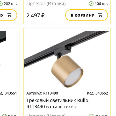
Lightstar (Италия)
202 шт.
106 шт.
2 497 ₽
НУ
В КОРЗИНУ
343551
R1T3490
343552
Трековый светильник Rullo
R1T3490 в стиле техно