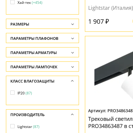
Хай-тек
(+454)
Lightstar (Италия)
1 907 ₽
РАЗМЕРЫ
Высота, см
ПАРАМЕТРЫ ПЛАФОНОВ
-
ФОРМА ПЛАФОНА
ПАРАМЕТРЫ АРМАТУРЫ
Ширина, см
-
Параллелепипед
(1)
ЦВЕТ АРМАТУРЫ
ПАРАМЕТРЫ ЛАМПОЧЕК
Диаметр, см
Полушар
(8)
Количество ламп
Белый
(10)
КЛАСС ВЛАГОЗАЩИТЫ
-
Прямоугольник
(8)
-
Черный
(77)
Длина, см
IP20
(87)
Цилиндр
(63)
Общая мощность ламп
-
МАТЕРИАЛ
Шар
(1)
-
PRO3486348
ПРОИЗВОДИТЕЛЬ
Напряжение
Металл
(85)
Трековый светил
ПОВЕРХНОСТЬ
-
PRO34863487 в с
Пластик
(37)
Lightstar
(87)
Матовый
(18)