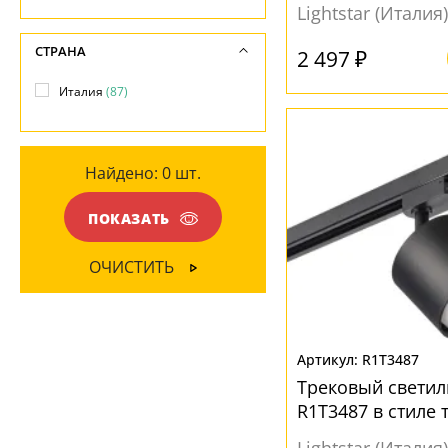
Lightstar (Италия)
ПОВЕРХНОСТЬ
НАПРАВЛЕНИЕ
СТРАНА
2 497 ₽
Матовый
(18)
Вниз
(81)
Италия
(87)
МАТЕРИАЛ
Найдено:
0
шт.
Металл
(18)
ПОКАЗАТЬ
ЦВЕТ ПЛАФОНОВ
ОЧИСТИТЬ
Белый
(33)
Золото
(16)
Красный
(9)
R1T3487
Матовый
(14)
Трековый светил
R1T3487 в стиле 
Черный
(56)