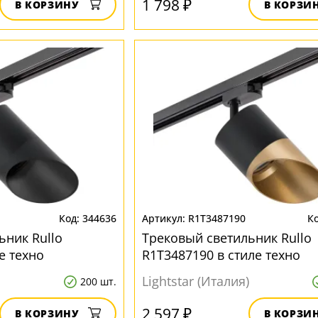
1 798 ₽
В КОРЗИНУ
В КОРЗИ
344636
R1T3487190
ьник Rullo
Трековый светильник Rullo
е техно
R1T3487190 в стиле техно
Lightstar (Италия)
200 шт.
2 597 ₽
В КОРЗИНУ
В КОРЗИ