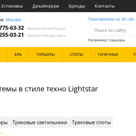
Установка
Дизайнерам
Бренды
Контакты
ы
Перезвоним за 30 сек
он:
Москва
 775-63-32
- бесплатно по России
атегории
 255-03-21
- бесплатная доставка
Например: торшеры
Стиль
Назначение
Дизайн/Форма
БРА
ТОРШЕРЫ
СПОТЫ
ТОЧЕЧНЫЕ
Т
деко
Гостиная
Шары
ссический
Кабинет
т
Кафе
Особенности
толков
имализм
Коридор и прихожая
ерн
Кухня
емы в стиле техно Lightstar
ндинавский
Офис
ременный
Прихожая
Бренд
ристика
Спальня
тек
Цвет
оры
Трековые светильники
Трековые споты
Белые
Бронза
Золото