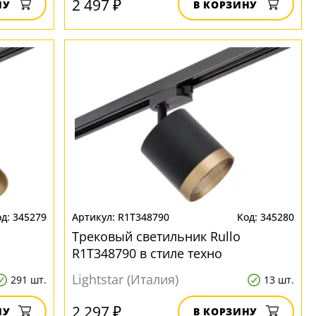
2 497 ₽
НУ
В КОРЗИНУ
345279
R1T348790
345280
Трековый светильник Rullo
R1T348790 в стиле техно
Lightstar (Италия)
291 шт.
13 шт.
2 297 ₽
НУ
В КОРЗИНУ