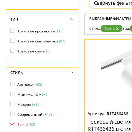
Свернуть фильт
Доставка и оплата
Гарантия
Возврат
ВЫБРАННЫЕ ФИЛЬТРЫ
ТИП
Отзывы
Установка
Стиль:
Техно
Вид:
Трековые прожекторы
(10)
Дизайнерам
Бренды
Трековые светильники
(87)
Контакты
Трековые споты
(8)
СТИЛЬ
Арт-деко
(+35)
Минимализм
(+4)
Модерн
(+39)
R1T436436
Современный
(+42)
Трековый светил
Техно
(87)
R1T436436 в стил