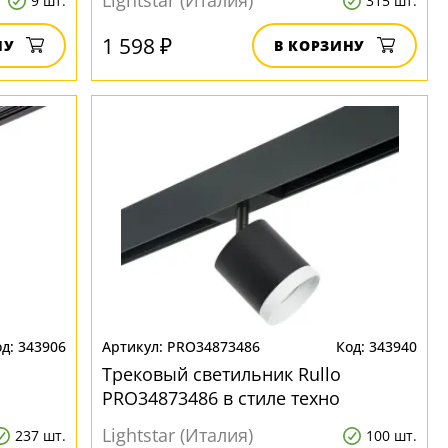
Lightstar (Италия)
9 шт.
315 шт.
1 598 ₽
НУ
В КОРЗИНУ
343906
PRO34873486
343940
Трековый светильник Rullo
PRO34873486 в стиле техно
Lightstar (Италия)
237 шт.
100 шт.