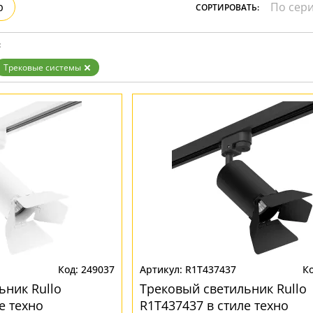
р
СОРТИРОВАТЬ:
Прозрачные
Хром
Черные
:
Трековые системы
249037
R1T437437
ьник Rullo
Трековый светильник Rullo
е техно
R1T437437 в стиле техно