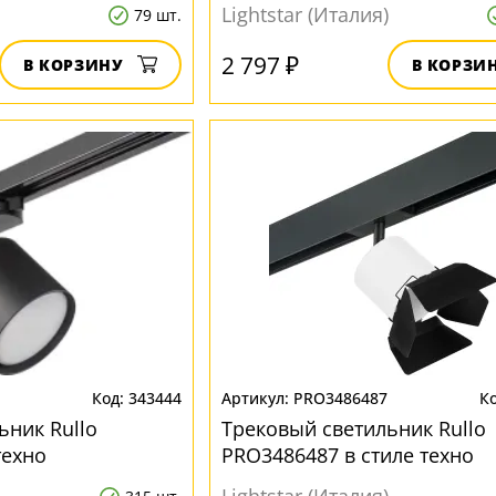
Lightstar (Италия)
79 шт.
2 797 ₽
В КОРЗИНУ
В КОРЗИ
343444
PRO3486487
ьник Rullo
Трековый светильник Rullo
техно
PRO3486487 в стиле техно