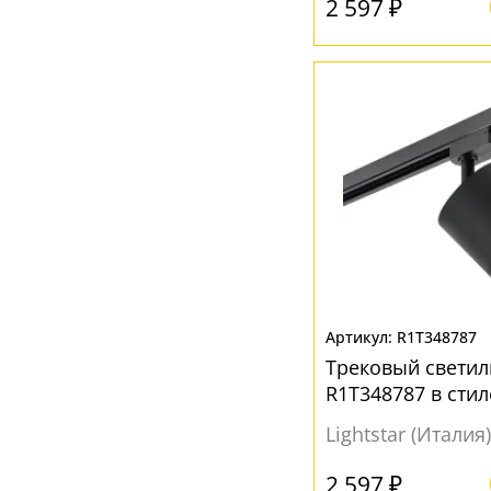
2 597 ₽
R1T348787
Трековый светил
R1T348787 в стил
Lightstar (Италия)
2 597 ₽