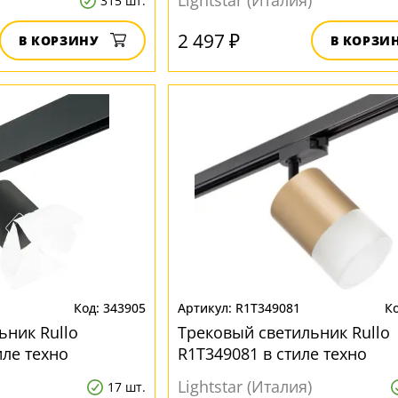
Lightstar (Италия)
315 шт.
2 497 ₽
В КОРЗИНУ
В КОРЗИ
343905
R1T349081
ьник Rullo
Трековый светильник Rullo
иле техно
R1T349081 в стиле техно
Lightstar (Италия)
17 шт.