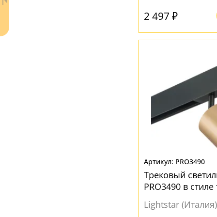
2 497 ₽
Ваш регион:
Москва
+7 (800) 775-63-32
- бесплатно по России
+7 (495) 255-03-21
- бесплатная доставка
PRO3490
Трековый светил
PRO3490 в стиле 
Lightstar (Италия)