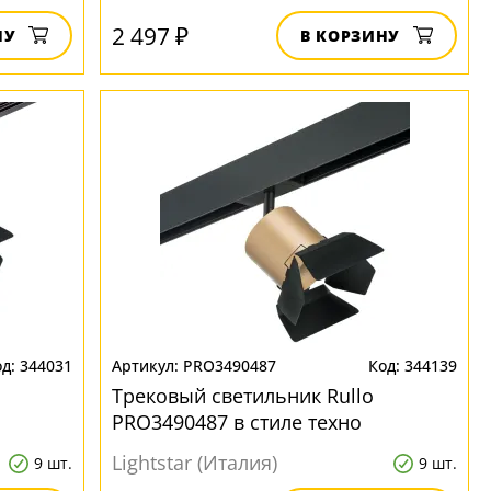
2 497 ₽
НУ
В КОРЗИНУ
344031
PRO3490487
344139
Трековый светильник Rullo
PRO3490487 в стиле техно
Lightstar (Италия)
9 шт.
9 шт.