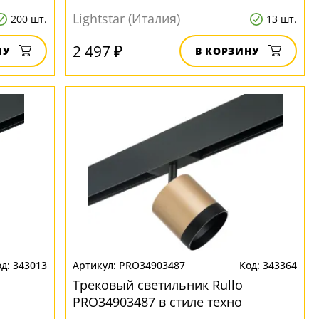
Lightstar (Италия)
200 шт.
13 шт.
2 497 ₽
НУ
В КОРЗИНУ
343013
PRO34903487
343364
Трековый светильник Rullo
PRO34903487 в стиле техно