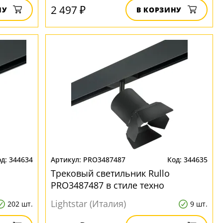
2 497 ₽
НУ
В КОРЗИНУ
344634
PRO3487487
344635
Трековый светильник Rullo
PRO3487487 в стиле техно
Lightstar (Италия)
202 шт.
9 шт.