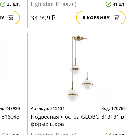
Lightstar (Италия)
25 шт.
41 шт.
34 999 ₽
НУ
В КОРЗИНУ
242920
813131
170766
 816043
Подвесная люстра GLOBO 813131 в
форме шара