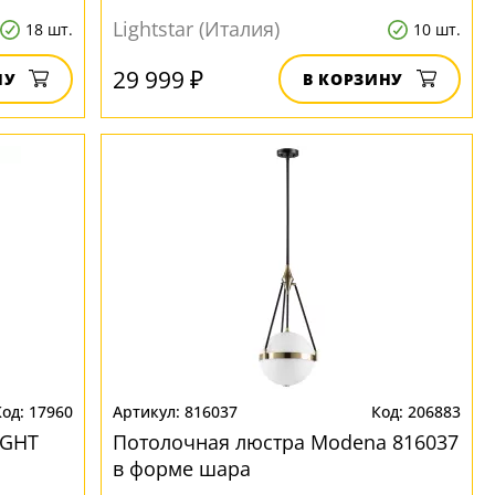
Lightstar (Италия)
18 шт.
10 шт.
29 999 ₽
НУ
В КОРЗИНУ
17960
816037
206883
IGHT
Потолочная люстра Modena 816037
в форме шара