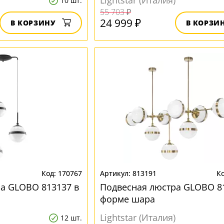
Lightstar (Италия)
10 шт.
55 703 ₽
24 999 ₽
В КОРЗИНУ
В КОРЗИ
170767
813191
а GLOBO 813137 в
Подвесная люстра GLOBO 8
форме шара
Lightstar (Италия)
12 шт.