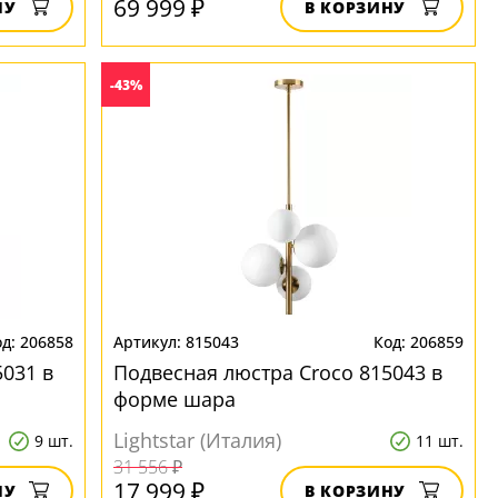
69 999 ₽
НУ
В КОРЗИНУ
-43%
206858
815043
206859
031 в
Подвесная люстра Croco 815043 в
форме шара
Lightstar (Италия)
9 шт.
11 шт.
31 556 ₽
17 999 ₽
НУ
В КОРЗИНУ