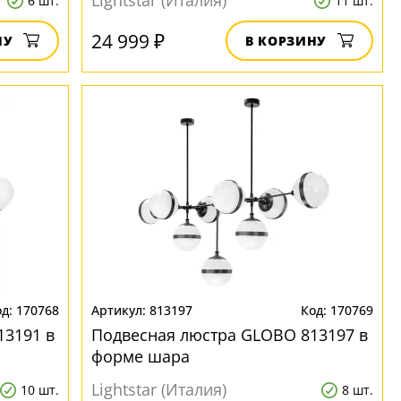
Lightstar (Италия)
6 шт.
11 шт.
24 999 ₽
НУ
В КОРЗИНУ
170768
813197
170769
13191 в
Подвесная люстра GLOBO 813197 в
форме шара
Lightstar (Италия)
10 шт.
8 шт.