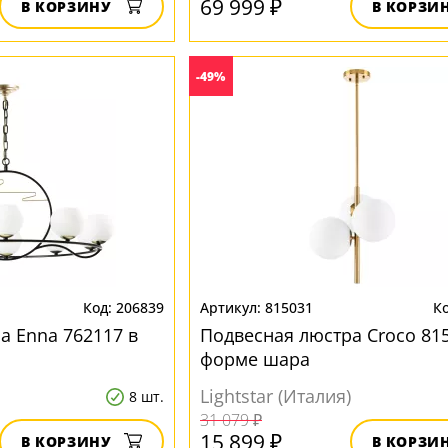
69 999 ₽
В КОРЗИНУ
В КОРЗИ
-49%
206839
815031
а Enna 762117 в
Подвесная люстра Croco 815
форме шара
Lightstar (Италия)
8 шт.
31 079 ₽
15 899 ₽
В КОРЗИНУ
В КОРЗИ