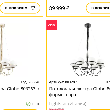
89 999 ₽
В КОРЗИНУ
В КОРЗИ
-35%
206846
803287
ра Globo 803263 в
Потолочная люстра Globo 8
форме шара
Lightstar (Италия)
1 шт.
38 630 ₽