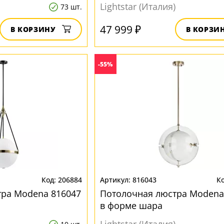
Lightstar (Италия)
73 шт.
47 999 ₽
В КОРЗИНУ
В КОРЗИ
-55%
206884
816043
тра Modena 816047
Потолочная люстра Modena
в форме шара