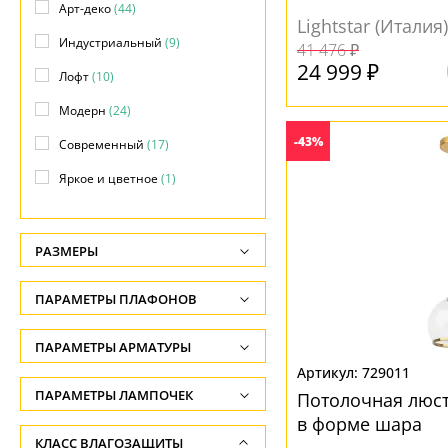
Арт-деко
(44)
Lightstar (Италия)
Индустриальный
(9)
41 476 ₽
24 999 ₽
Лофт
(10)
Модерн
(24)
-43%
Современный
(17)
Яркое и цветное
(1)
РАЗМЕРЫ
Высота, см
ПАРАМЕТРЫ ПЛАФОНОВ
-
ПОВЕРХНОСТЬ
ПАРАМЕТРЫ АРМАТУРЫ
Глубина, см
729011
-
Глянцевый
(8)
ЦВЕТ АРМАТУРЫ
ПАРАМЕТРЫ ЛАМПОЧЕК
Потолочная люстр
Длина подвеса, см
Матовый
(37)
в форме шара
Количество ламп
Бежевый
(1)
КЛАСС ВЛАГОЗАЩИТЫ
-