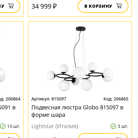
34 999 ₽
НУ
В КОРЗИНУ
206864
815097
206865
5091 в
Подвесная люстра Globo 815097 в
форме шара
Lightstar (Италия)
13 шт.
3 шт.