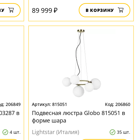
89 999 ₽
НУ
В КОРЗИНУ
206849
815051
206860
03287 в
Подвесная люстра Globo 815051 в
форме шара
Lightstar (Италия)
4 шт.
35 шт.