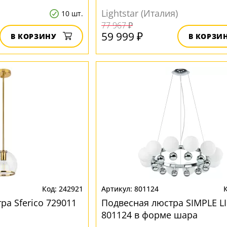
Lightstar (Италия)
10 шт.
77 967 ₽
59 999 ₽
В КОРЗИНУ
В КОРЗИ
242921
801124
а Sferico 729011
Подвесная люстра SIMPLE L
801124 в форме шара