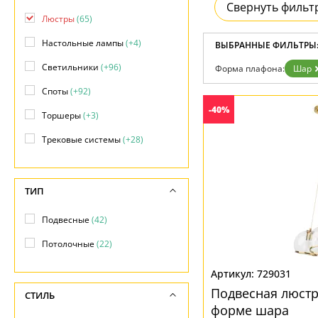
Свернуть фильт
Доставка и оплата
Люстры
(65)
Гарантия
Возврат
Настольные лампы
(+4)
ВЫБРАННЫЕ ФИЛЬТРЫ
Отзывы
Установка
Светильники
(+96)
Форма плафона:
Шар
Дизайнерам
Споты
(+92)
Бренды
Контакты
-40%
Торшеры
(+3)
Трековые системы
(+28)
ТИП
Подвесные
(42)
Потолочные
(22)
729031
Подвесная люстра
СТИЛЬ
форме шара