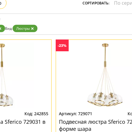
р
СОРТИРОВАТЬ:
Прозрачные
Хром
Черные
:
Вид:
Люстры
-23%
242855
729071
 Sferico 729031 в
Подвесная люстра Sferico 7
форме шара