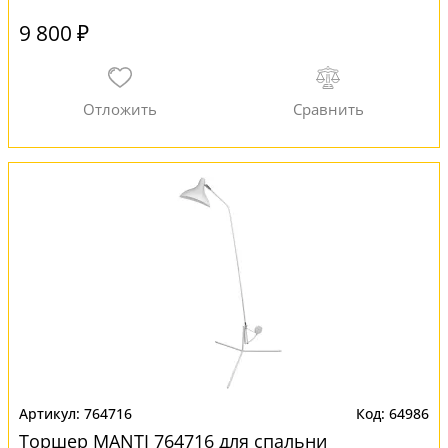
9 800 ₽
764716
64986
Торшер MANTI 764716 для спальни