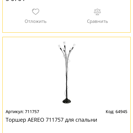
711757
64945
Торшер AEREO 711757 для спальни