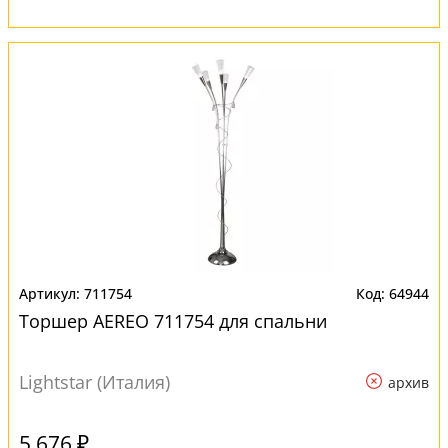
711754
64944
Торшер AEREO 711754 для спальни
Lightstar (Италия)
архив
5 676 ₽