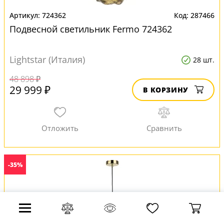
724362
287466
Подвесной светильник Fermo 724362
Lightstar (Италия)
28 шт.
48 898 ₽
29 999 ₽
В КОРЗИНУ
-35%