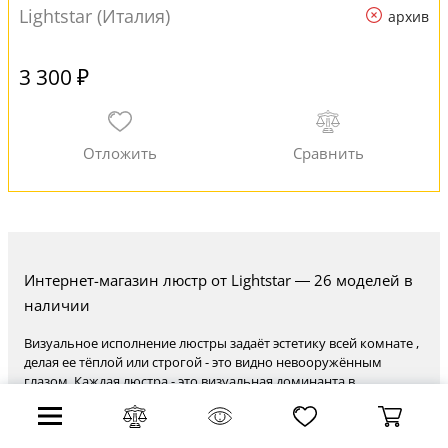
Lightstar (Италия)
архив
3 300 ₽
Интернет-магазин люстр от Lightstar — 26 моделей в
наличии
Визуальное исполнение люстры задаёт эстетику всей комнате ,
делая ее тёплой или строгой - это видно невооружённым
глазом. Каждая люстра - это визуальная доминанта в
интерьере. Стилистический колорит решает, будет ли он
любимым на десятилетия. Люстра в нужном стиле
трансформирует масштаб, рождается нужное настроение -