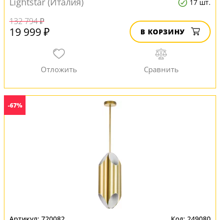
Lightstar (Италия)
17 шт.
132 794 ₽
19 999 ₽
В КОРЗИНУ
-67%
720082
249080