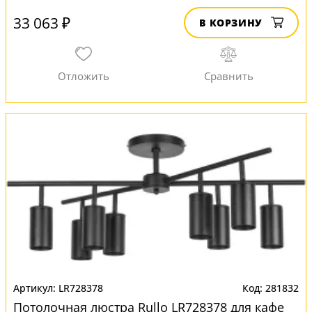
33 063 ₽
В КОРЗИНУ
LR728378
281832
Потолочная люстра Rullo LR728378 для кафе