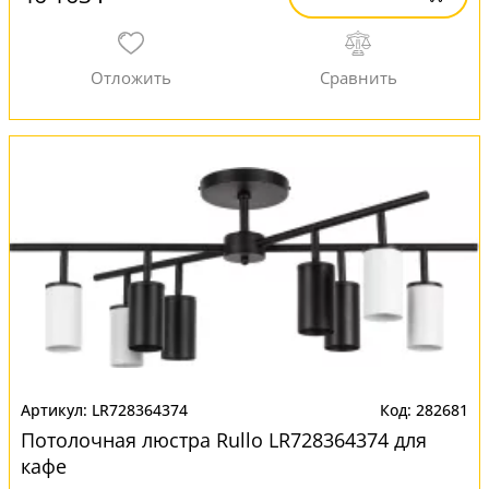
LR728364374
282681
Потолочная люстра Rullo LR728364374 для
кафе