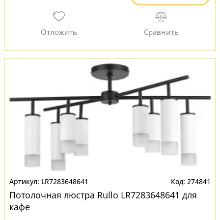
LR7283648641
274841
Потолочная люстра Rullo LR7283648641 для
кафе