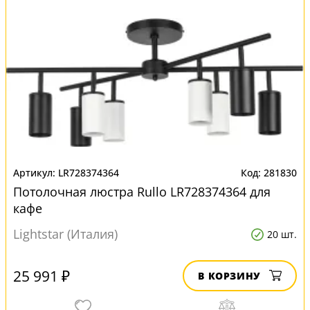
LR728374364
281830
Потолочная люстра Rullo LR728374364 для
кафе
Lightstar (Италия)
20 шт.
25 991 ₽
В КОРЗИНУ