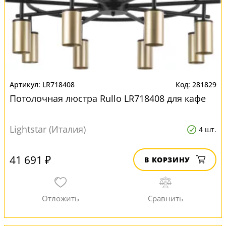
LR718408
281829
Потолочная люстра Rullo LR718408 для кафе
Lightstar (Италия)
4 шт.
41 691 ₽
В КОРЗИНУ