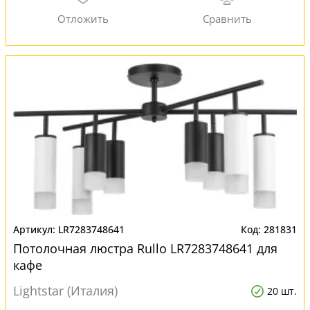
LR7283748641
281831
Потолочная люстра Rullo LR7283748641 для
кафе
Lightstar (Италия)
20 шт.