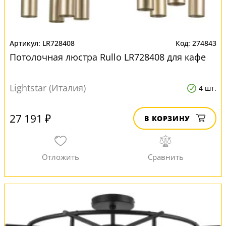
LR728408
274843
Потолочная люстра Rullo LR728408 для кафе
Lightstar (Италия)
4 шт.
27 191 ₽
В КОРЗИНУ