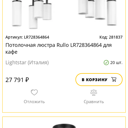
LR728364864
281837
Потолочная люстра Rullo LR728364864 для
кафе
Lightstar (Италия)
20 шт.
27 791 ₽
В КОРЗИНУ