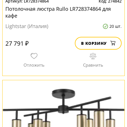
LR728374864
274842
Потолочная люстра Rullo LR728374864 для
кафе
Lightstar (Италия)
20 шт.
27 791 ₽
В КОРЗИНУ