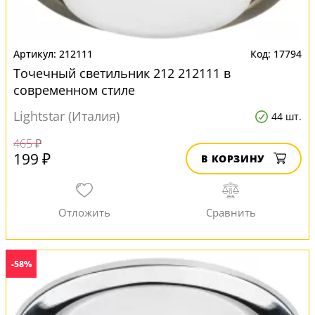
212111
17794
Точечный светильник 212 212111 в
современном стиле
Lightstar (Италия)
44 шт.
465 ₽
199 ₽
В КОРЗИНУ
-58%