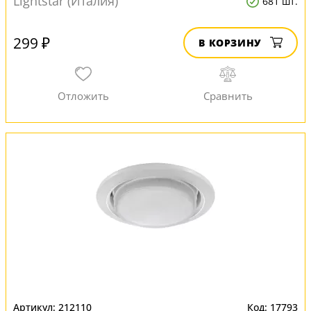
Lightstar (Италия)
681 шт.
299 ₽
В КОРЗИНУ
212110
17793