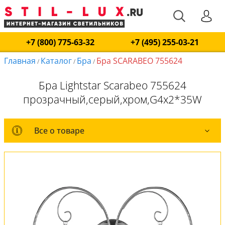
+7 (800) 775-63-32
+7 (495) 255-03-21
Главная
Каталог
Бра
Бра SCARABEO 755624
/
/
/
Бра Lightstar Scarabeo 755624
прозрачный,серый,хром,G4x2*35W
Все о товаре
Все о товаре
Комплект лампочек
Вся коллекция