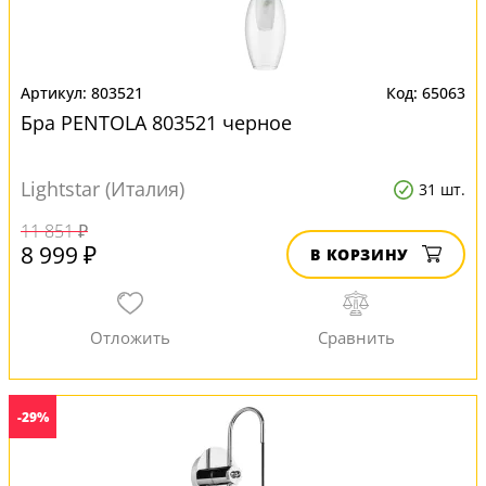
803521
65063
Бра PENTOLA 803521 черное
Lightstar (Италия)
31 шт.
11 851 ₽
8 999 ₽
В КОРЗИНУ
-29%