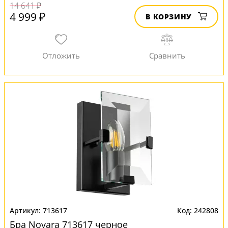
14 641 ₽
4 999 ₽
В КОРЗИНУ
713617
242808
Бра Novara 713617 черное