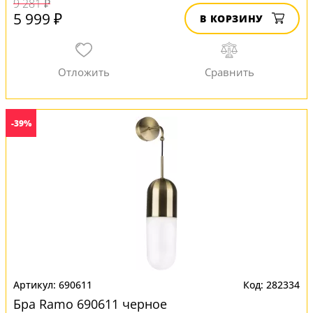
9 281 ₽
5 999 ₽
В КОРЗИНУ
-39%
690611
282334
Бра Ramo 690611 черное