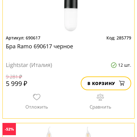
690617
285779
Бра Ramo 690617 черное
Lightstar (Италия)
12 шт.
9 281 ₽
5 999 ₽
В КОРЗИНУ
-52%