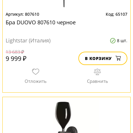
807610
65107
Бра DUOVO 807610 черное
Lightstar (Италия)
8 шт.
13 683 ₽
9 999 ₽
В КОРЗИНУ