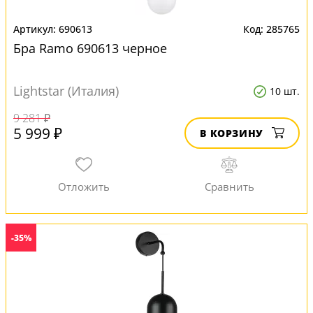
690613
285765
Бра Ramo 690613 черное
Lightstar (Италия)
10 шт.
9 281 ₽
5 999 ₽
В КОРЗИНУ
-35%