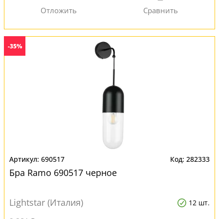
-35%
690517
282333
Бра Ramo 690517 черное
Lightstar (Италия)
12 шт.